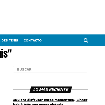
IDES TENIS
CONTACTO
is"
LO MÁS RECIENTE
«Quiero disfrutar estos momentos», Sinner
habló trás una nueva victoria