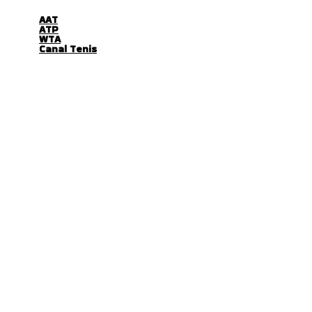
AAT
ATP
WTA
Canal Tenis