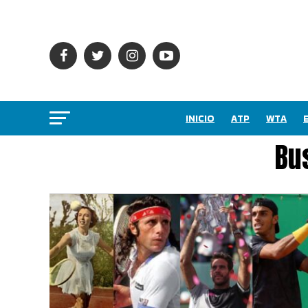
INICIO
ATP
WTA
Bu