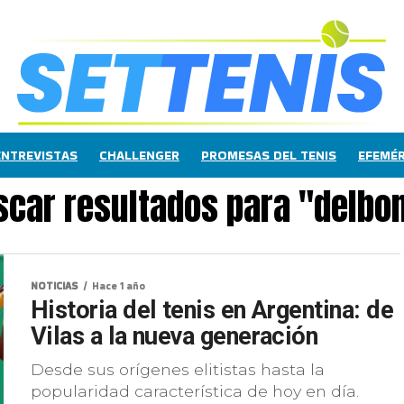
ENTREVISTAS
CHALLENGER
PROMESAS DEL TENIS
EFEMÉR
scar resultados para "delbon
NOTICIAS
Hace 1 año
Historia del tenis en Argentina: de
Vilas a la nueva generación
Desde sus orígenes elitistas hasta la
popularidad característica de hoy en día.