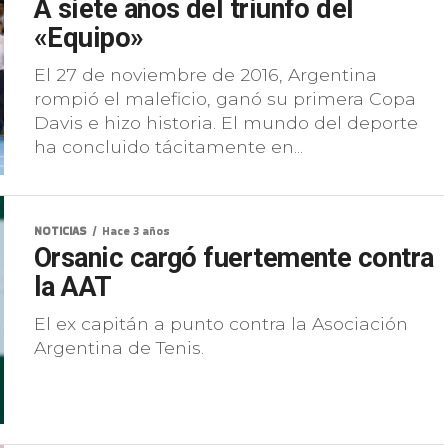
A siete años del triunfo del
«Equipo»
El 27 de noviembre de 2016, Argentina
rompió el maleficio, ganó su primera Copa
Davis e hizo historia. El mundo del deporte
ha concluido tácitamente en...
NOTICIAS
Hace 3 años
Orsanic cargó fuertemente contra
la AAT
El ex capitán a punto contra la Asociación
Argentina de Tenis.