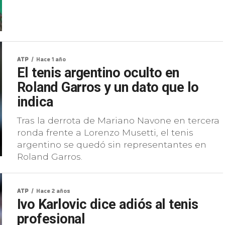
ATP
Hace 1 año
El tenis argentino oculto en
Roland Garros y un dato que lo
indica
Tras la derrota de Mariano Navone en tercera
ronda frente a Lorenzo Musetti, el tenis
argentino se quedó sin representantes en
Roland Garros.
ATP
Hace 2 años
Ivo Karlovic dice adiós al tenis
profesional