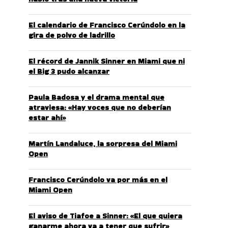
El calendario de Francisco Cerúndolo en la
gira de polvo de ladrillo
El récord de Jannik Sinner en Miami que ni
el Big 3 pudo alcanzar
Paula Badosa y el drama mental que
atraviesa: «Hay voces que no deberían
estar ahí»
Martín Landaluce, la sorpresa del Miami
Open
Francisco Cerúndolo va por más en el
Miami Open
El aviso de Tiafoe a Sinner: «El que quiera
ganarme ahora va a tener que sufrir»