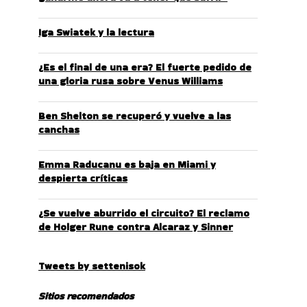
Iga Swiatek y la lectura
¿Es el final de una era? El fuerte pedido de
una gloria rusa sobre Venus Williams
Ben Shelton se recuperó y vuelve a las
canchas
Emma Raducanu es baja en Miami y
despierta críticas
¿Se vuelve aburrido el circuito? El reclamo
de Holger Rune contra Alcaraz y Sinner
Tweets by settenisok
Sitios recomendados