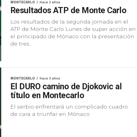
MONTECARLO
Hace 3 años
Resultados ATP de Monte Carlo
Los resultados de la segunda jornada en el
ATP de Monte Carlo Lunes de super acción en
el principado de Mónaco con la presentación
de tres...
MONTECARLO
Hace 3 años
El DURO camino de Djokovic al
título en Montecarlo
El serbio enfrentará un complicado cuadro
de cara a triunfar en Mónaco