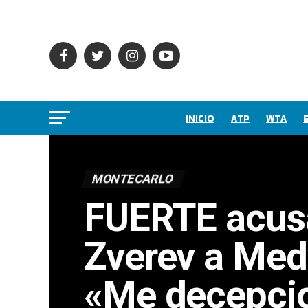
INICIO
ATP
WTA
MONTECARLO
FUERTE acus
Zverev a Med
«Me decepci