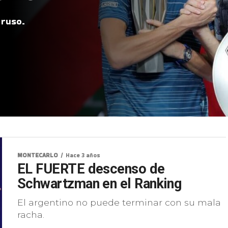
 ruso.
MONTECARLO
Hace 3 años
EL FUERTE descenso de
Schwartzman en el Ranking
El argentino no puede terminar con su mala
racha.