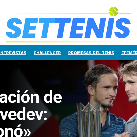
ENTREVISTAS
CHALLENGER
PROMESAS DEL TENIS
EFEMÉR
ación de
vedev:
onó»