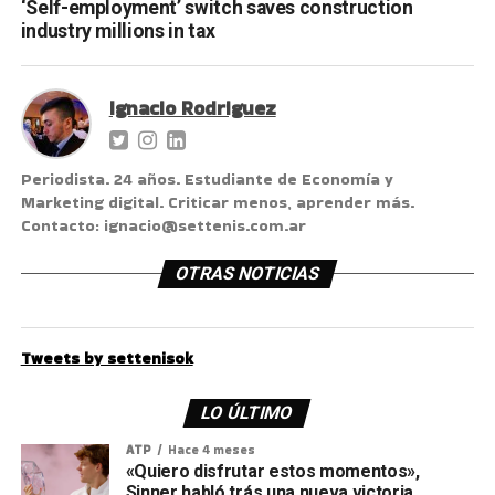
‘Self-employment’ switch saves construction
industry millions in tax
Ignacio Rodriguez
Periodista. 24 años. Estudiante de Economía y
Marketing digital. Criticar menos, aprender más.
Contacto: ignacio@settenis.com.ar
OTRAS NOTICIAS
Tweets by settenisok
LO ÚLTIMO
ATP
Hace 4 meses
«Quiero disfrutar estos momentos»,
Sinner habló trás una nueva victoria