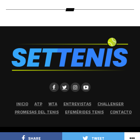
INICIO
ATP
WTA
ENTREVISTAS
CHALLENGER
PROMESAS DEL TENIS
EFEMÉRIDES TENIS
CONTACTO
Copyright © 2026 | Set Tenis | Todos los derechos reservados
SHARE
TWEET