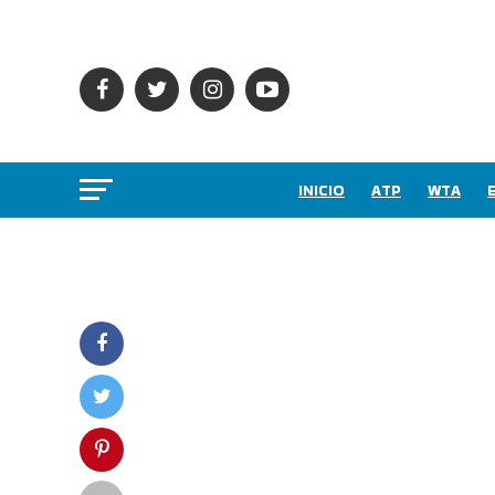
INICIO
ATP
WTA