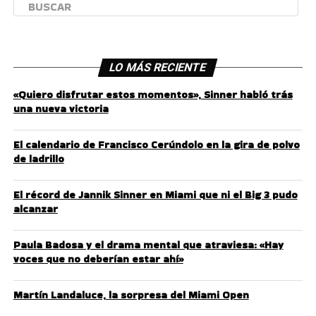
LO MÁS RECIENTE
«Quiero disfrutar estos momentos», Sinner habló trás
una nueva victoria
El calendario de Francisco Cerúndolo en la gira de polvo
de ladrillo
El récord de Jannik Sinner en Miami que ni el Big 3 pudo
alcanzar
Paula Badosa y el drama mental que atraviesa: «Hay
voces que no deberían estar ahí»
Martín Landaluce, la sorpresa del Miami Open