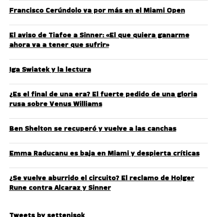
Francisco Cerúndolo va por más en el Miami Open
El aviso de Tiafoe a Sinner: «El que quiera ganarme
ahora va a tener que sufrir»
Iga Swiatek y la lectura
¿Es el final de una era? El fuerte pedido de una gloria
rusa sobre Venus Williams
Ben Shelton se recuperó y vuelve a las canchas
Emma Raducanu es baja en Miami y despierta críticas
¿Se vuelve aburrido el circuito? El reclamo de Holger
Rune contra Alcaraz y Sinner
Tweets by settenisok