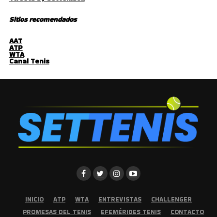
Sitios recomendados
AAT
ATP
WTA
Canal Tenis
INICIO
ATP
WTA
ENTREVISTAS
CHALLENGER
PROMESAS DEL TENIS
EFEMÉRIDES TENIS
CONTACTO