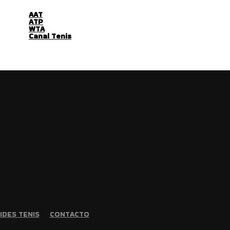
AAT
ATP
WTA
Canal Tenis
IDES TENIS
CONTACTO