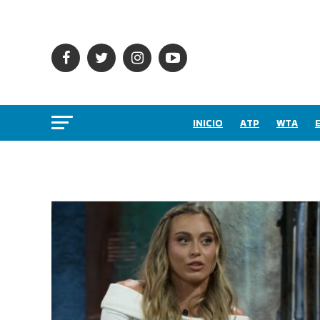
INICIO
ATP
WTA