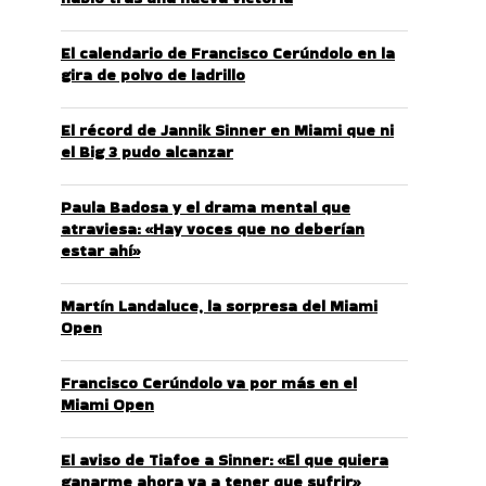
El calendario de Francisco Cerúndolo en la
gira de polvo de ladrillo
El récord de Jannik Sinner en Miami que ni
el Big 3 pudo alcanzar
Paula Badosa y el drama mental que
atraviesa: «Hay voces que no deberían
estar ahí»
Martín Landaluce, la sorpresa del Miami
Open
Francisco Cerúndolo va por más en el
Miami Open
El aviso de Tiafoe a Sinner: «El que quiera
ganarme ahora va a tener que sufrir»