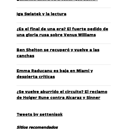
Iga Swiatek y la lectura
¿Es el final de una era? El fuerte pedido de
una gloria rusa sobre Venus Williams
Ben Shelton se recuperó y vuelve a las
canchas
Emma Raducanu es baja en Miami y
despierta críticas
¿Se vuelve aburrido el circuito? El reclamo
de Holger Rune contra Alcaraz y Sinner
Tweets by settenisok
Sitios recomendados