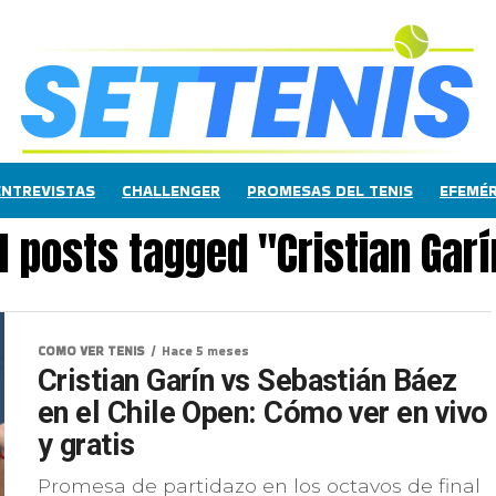
ENTREVISTAS
CHALLENGER
PROMESAS DEL TENIS
EFEMÉR
ll posts tagged "Cristian Garí
COMO VER TENIS
Hace 5 meses
Cristian Garín vs Sebastián Báez
en el Chile Open: Cómo ver en vivo
y gratis
Promesa de partidazo en los octavos de final