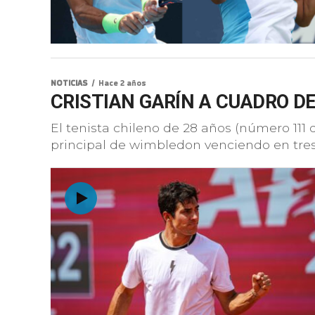
NOTICIAS
Hace 2 años
CRISTIAN GARÍN A CUADRO D
El tenista chileno de 28 años (número 111 
principal de wimbledon venciendo en tres s