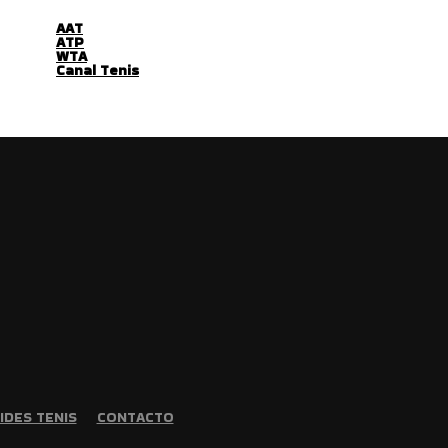
AAT
ATP
WTA
Canal Tenis
IDES TENIS
CONTACTO