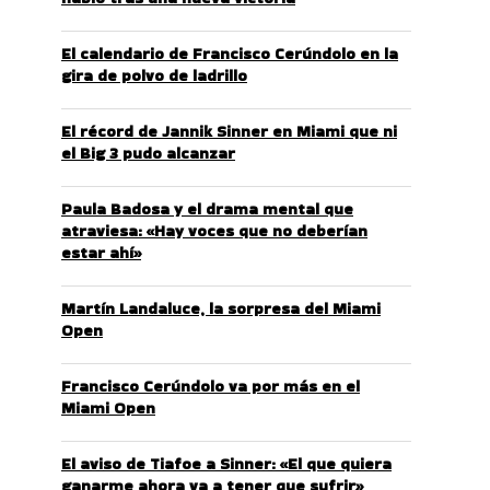
El calendario de Francisco Cerúndolo en la
gira de polvo de ladrillo
El récord de Jannik Sinner en Miami que ni
el Big 3 pudo alcanzar
Paula Badosa y el drama mental que
atraviesa: «Hay voces que no deberían
estar ahí»
Martín Landaluce, la sorpresa del Miami
Open
Francisco Cerúndolo va por más en el
Miami Open
El aviso de Tiafoe a Sinner: «El que quiera
ganarme ahora va a tener que sufrir»