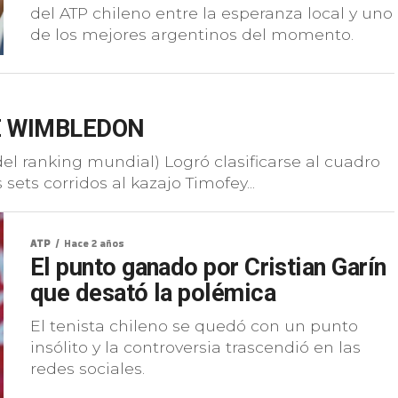
del ATP chileno entre la esperanza local y uno
de los mejores argentinos del momento.
E WIMBLEDON
del ranking mundial) Logró clasificarse al cuadro
ets corridos al kazajo Timofey...
ATP
Hace 2 años
El punto ganado por Cristian Garín
que desató la polémica
El tenista chileno se quedó con un punto
insólito y la controversia trascendió en las
redes sociales.