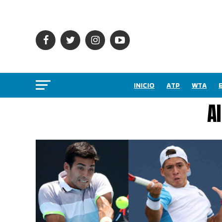
INICIO
ATP
WTA
A