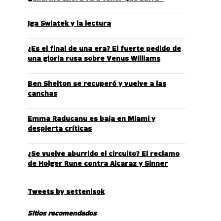
Iga Swiatek y la lectura
¿Es el final de una era? El fuerte pedido de
una gloria rusa sobre Venus Williams
Ben Shelton se recuperó y vuelve a las
canchas
Emma Raducanu es baja en Miami y
despierta críticas
¿Se vuelve aburrido el circuito? El reclamo
de Holger Rune contra Alcaraz y Sinner
Tweets by settenisok
Sitios recomendados