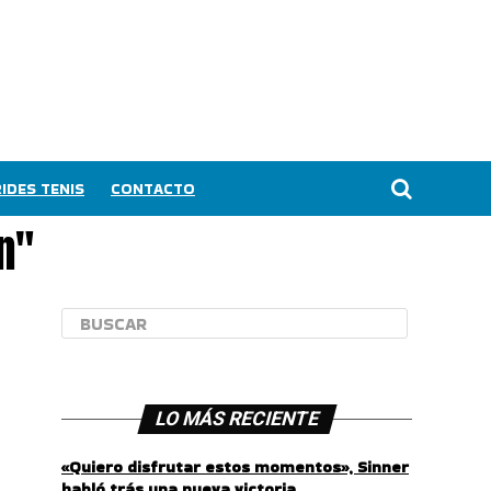
IDES TENIS
CONTACTO
n"
LO MÁS RECIENTE
«Quiero disfrutar estos momentos», Sinner
habló trás una nueva victoria