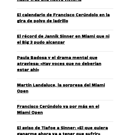
El calendario de Francisco Cerúndolo en la
gira de polvo de ladrillo
El récord de Jannik Sinner en Miami que ni
el Big 3 pudo alcanzar
Paula Badosa y el drama mental que
atraviesa: «Hay voces que no deberían
estar ahí»
Martín Landaluce, la sorpresa del Miami
Open
Francisco Cerúndolo va por más en el
Miami Open
El aviso de Tiafoe a Sinner: «El que quiera
ganarme ahora va a tener que sufrir»