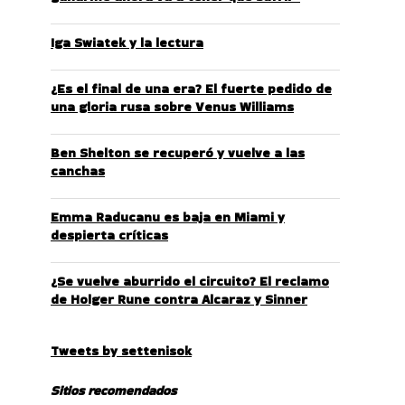
Iga Swiatek y la lectura
¿Es el final de una era? El fuerte pedido de
una gloria rusa sobre Venus Williams
Ben Shelton se recuperó y vuelve a las
canchas
Emma Raducanu es baja en Miami y
despierta críticas
¿Se vuelve aburrido el circuito? El reclamo
de Holger Rune contra Alcaraz y Sinner
Tweets by settenisok
Sitios recomendados