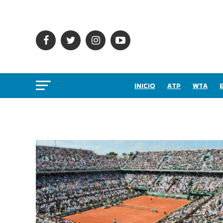
INICIO
ATP
WTA