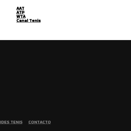
AAT
ATP
WTA
Canal Tenis
IDES TENIS
CONTACTO