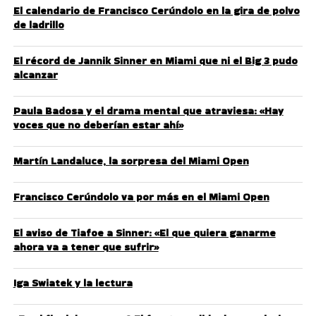
El calendario de Francisco Cerúndolo en la gira de polvo
de ladrillo
El récord de Jannik Sinner en Miami que ni el Big 3 pudo
alcanzar
Paula Badosa y el drama mental que atraviesa: «Hay
voces que no deberían estar ahí»
Martín Landaluce, la sorpresa del Miami Open
Francisco Cerúndolo va por más en el Miami Open
El aviso de Tiafoe a Sinner: «El que quiera ganarme
ahora va a tener que sufrir»
Iga Swiatek y la lectura