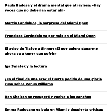
Paula Badosa y el drama mental que atraviesa: «Hay
voces que no deberían estar ahí»
Martín Landaluce, la sorpresa del Miami Open
Francisco Cerúndolo va por más en el Miami Open
El aviso de Tiafoe a Sinner: «El que quiera ganarme
ahora va a tener que sufrir»
Iga Swiatek y la lectura
¿Es el final de una era? El fuerte pedido de una gloria
rusa sobre Venus Williams
Ben Shelton se recuperó y vuelve a las canchas
Emma Raducanu es baja en Miami y despierta críticas