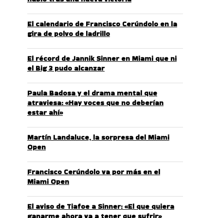
El calendario de Francisco Cerúndolo en la
gira de polvo de ladrillo
El récord de Jannik Sinner en Miami que ni
el Big 3 pudo alcanzar
Paula Badosa y el drama mental que
atraviesa: «Hay voces que no deberían
estar ahí»
Martín Landaluce, la sorpresa del Miami
Open
Francisco Cerúndolo va por más en el
Miami Open
El aviso de Tiafoe a Sinner: «El que quiera
ganarme ahora va a tener que sufrir»