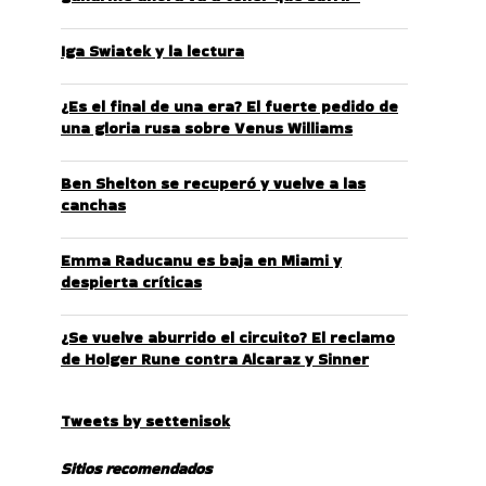
Iga Swiatek y la lectura
¿Es el final de una era? El fuerte pedido de
una gloria rusa sobre Venus Williams
Ben Shelton se recuperó y vuelve a las
canchas
Emma Raducanu es baja en Miami y
despierta críticas
¿Se vuelve aburrido el circuito? El reclamo
de Holger Rune contra Alcaraz y Sinner
Tweets by settenisok
Sitios recomendados