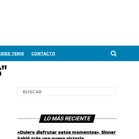
IDES TENIS
CONTACTO
s"
LO MÁS RECIENTE
«Quiero disfrutar estos momentos», Sinner
habló trás una nueva victoria