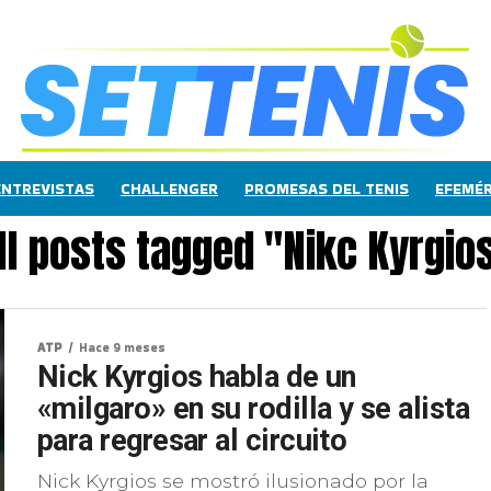
ENTREVISTAS
CHALLENGER
PROMESAS DEL TENIS
EFEMÉR
ll posts tagged "Nikc Kyrgio
ATP
Hace 9 meses
Nick Kyrgios habla de un
«milgaro» en su rodilla y se alista
para regresar al circuito
Nick Kyrgios se mostró ilusionado por la