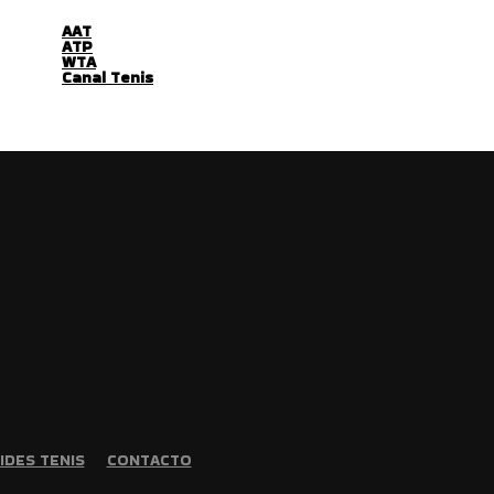
AAT
ATP
WTA
Canal Tenis
IDES TENIS
CONTACTO