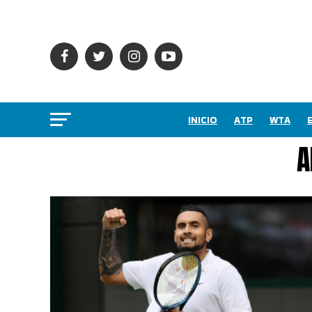
INICIO
ATP
WTA
A