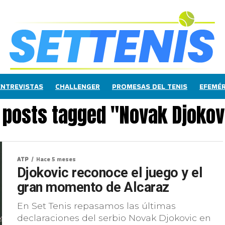
ENTREVISTAS
CHALLENGER
PROMESAS DEL TENIS
EFEMÉR
l posts tagged "Novak Djokov
ATP
Hace 5 meses
Djokovic reconoce el juego y el
gran momento de Alcaraz
En Set Tenis repasamos las últimas
declaraciones del serbio Novak Djokovic en