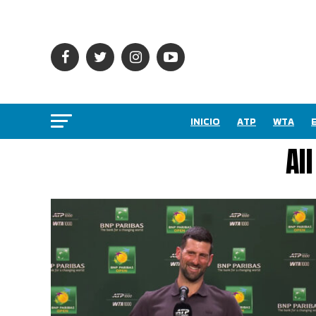
INICIO
ATP
WTA
Al