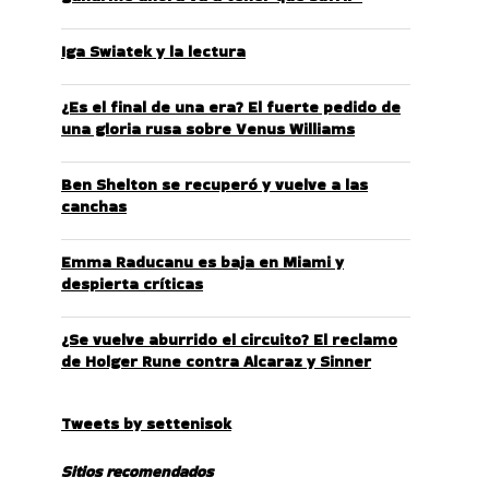
Iga Swiatek y la lectura
¿Es el final de una era? El fuerte pedido de
una gloria rusa sobre Venus Williams
Ben Shelton se recuperó y vuelve a las
canchas
Emma Raducanu es baja en Miami y
despierta críticas
¿Se vuelve aburrido el circuito? El reclamo
de Holger Rune contra Alcaraz y Sinner
Tweets by settenisok
Sitios recomendados