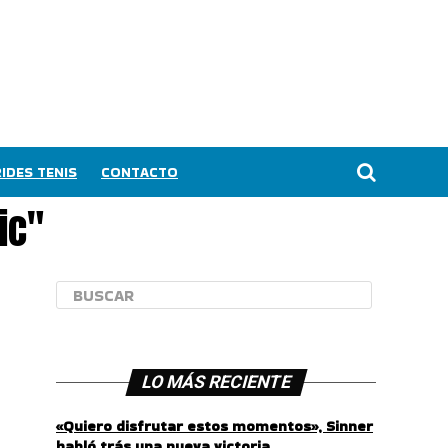
IDES TENIS
CONTACTO
ic"
LO MÁS RECIENTE
«Quiero disfrutar estos momentos», Sinner
habló trás una nueva victoria