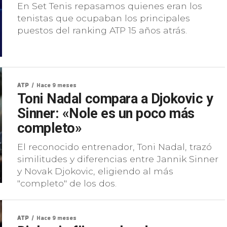
En Set Tenis repasamos quienes eran los
tenistas que ocupaban los principales
puestos del ranking ATP 15 años atrás.
ATP
Hace 9 meses
Toni Nadal compara a Djokovic y
Sinner: «Nole es un poco más
completo»
El reconocido entrenador, Toni Nadal, trazó
similitudes y diferencias entre Jannik Sinner
y Novak Djokovic, eligiendo al más
"completo" de los dos.
ATP
Hace 9 meses