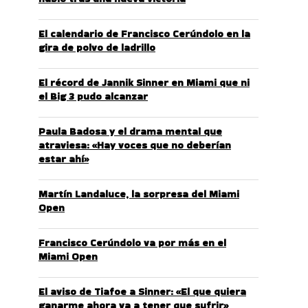
El calendario de Francisco Cerúndolo en la
gira de polvo de ladrillo
El récord de Jannik Sinner en Miami que ni
el Big 3 pudo alcanzar
Paula Badosa y el drama mental que
atraviesa: «Hay voces que no deberían
estar ahí»
Martín Landaluce, la sorpresa del Miami
Open
Francisco Cerúndolo va por más en el
Miami Open
El aviso de Tiafoe a Sinner: «El que quiera
ganarme ahora va a tener que sufrir»