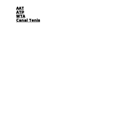
AAT
ATP
WTA
Canal Tenis