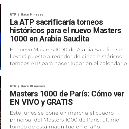
ATP
Hace 9 meses
La ATP sacrificaría torneos
históricos para el nuevo Masters
1000 en Arabia Saudita
El nuevo Masters 1000 de Arabia Saudita se
llevará puesto alrededor de cinco históricos
torneos ATP para hacer lugar en el calendario.
ATP
Hace 10 meses
Masters 1000 de París: Cómo ver
EN VIVO y GRATIS
Este lunes se pone en marcha el cuadro
principal del Masters 1000 de París, último
torneo de esta magnitud en el año.