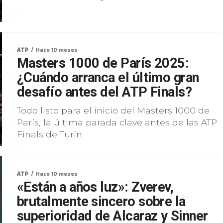
ATP
Hace 10 meses
Masters 1000 de París 2025:
¿Cuándo arranca el último gran
desafío antes del ATP Finals?
Todo listo para el inicio del Masters 1000 de
París, la última parada clave antes de las ATP
Finals de Turín.
ATP
Hace 10 meses
«Están a años luz»: Zverev,
brutalmente sincero sobre la
superioridad de Alcaraz y Sinner