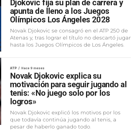
Djokovic fija su plan de carrera y
apunta de lleno a los Juegos
Olímpicos Los Ángeles 2028
Novak Djokovic se consagró en el ATP 250 de
Atenas y, tras lograr el título no descartó jugar
hasta los Juegos Olímpicos de Los Ángeles.
ATP
Hace 9 meses
Novak Djokovic explica su
motivación para seguir jugando al
tenis: «No juego solo por los
logros»
Novak Djokovic explicó los motivos por los
que todavía continúa jugando al tenis, a
pesar de haberlo ganado todo.