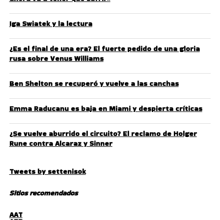
Iga Swiatek y la lectura
¿Es el final de una era? El fuerte pedido de una gloria
rusa sobre Venus Williams
Ben Shelton se recuperó y vuelve a las canchas
Emma Raducanu es baja en Miami y despierta críticas
¿Se vuelve aburrido el circuito? El reclamo de Holger
Rune contra Alcaraz y Sinner
Tweets by settenisok
Sitios recomendados
AAT