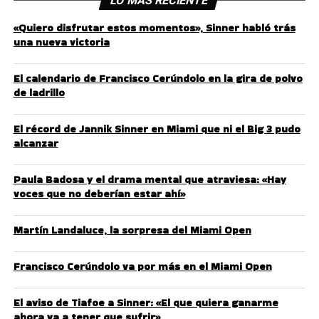
LO MÁS RECIENTE
«Quiero disfrutar estos momentos», Sinner habló trás
una nueva victoria
El calendario de Francisco Cerúndolo en la gira de polvo
de ladrillo
El récord de Jannik Sinner en Miami que ni el Big 3 pudo
alcanzar
Paula Badosa y el drama mental que atraviesa: «Hay
voces que no deberían estar ahí»
Martín Landaluce, la sorpresa del Miami Open
Francisco Cerúndolo va por más en el Miami Open
El aviso de Tiafoe a Sinner: «El que quiera ganarme
ahora va a tener que sufrir»