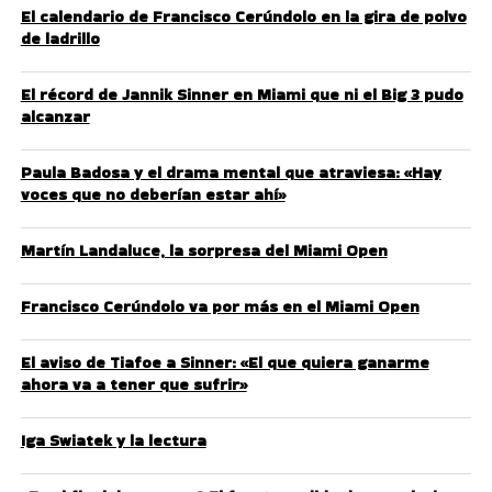
El calendario de Francisco Cerúndolo en la gira de polvo
de ladrillo
El récord de Jannik Sinner en Miami que ni el Big 3 pudo
alcanzar
Paula Badosa y el drama mental que atraviesa: «Hay
voces que no deberían estar ahí»
Martín Landaluce, la sorpresa del Miami Open
Francisco Cerúndolo va por más en el Miami Open
El aviso de Tiafoe a Sinner: «El que quiera ganarme
ahora va a tener que sufrir»
Iga Swiatek y la lectura