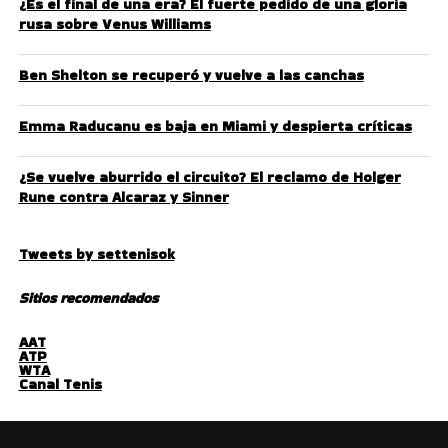
¿Es el final de una era? El fuerte pedido de una gloria
rusa sobre Venus Williams
Ben Shelton se recuperó y vuelve a las canchas
Emma Raducanu es baja en Miami y despierta críticas
¿Se vuelve aburrido el circuito? El reclamo de Holger
Rune contra Alcaraz y Sinner
Tweets by settenisok
Sitios recomendados
AAT
ATP
WTA
Canal Tenis