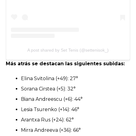
A post shared by Set Tenis (@settenisok_)
Más atrás se destacan las siguientes subidas:
Elina Svitolina (+49): 27°
Sorana Cirstea (+5): 32°
Biana Andreescu (+6): 44°
Lesia Tsurenko (+14): 46°
Arantxa Rus (+24): 62°
Mirra Andreeva (+36): 66°