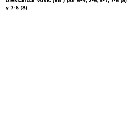
Aleksandar Vukic (68°) por 6-4, 2-6, 5-7, 7-6 (5)
y 7-6 (8)
.