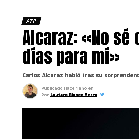
ATP
Alcaraz: «No sé
días para mí»
Carlos Alcaraz habló tras su sorprendent
Publicado
Hace 1 año
en
Por
Lautaro Bianco Serra