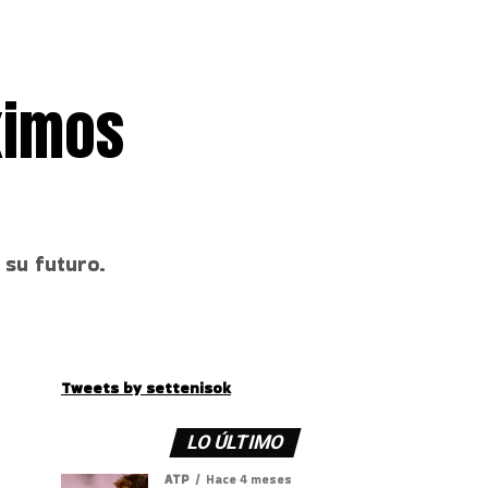
ximos
 su futuro.
Tweets by settenisok
LO ÚLTIMO
ATP
Hace 4 meses