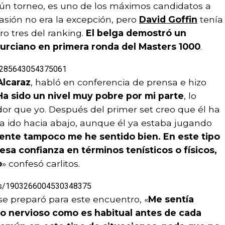
ún torneo, es uno de los máximos candidatos a
casión no era la excepción, pero
David Goffin
tenía
ro tres del ranking.
El belga demostró un
murciano en primera ronda del Masters 1000
.
903285643054375061
lcaraz
, habló en conferencia de prensa e hizo
Ha sido un nivel muy pobre por mi parte
, lo
dor que yo. Después del primer set creo que él ha
a ido hacia abajo, aunque él ya estaba jugando
ente tampoco me he sentido bien. En este tipo
esa confianza en términos tenísticos o físicos,
o
» confesó carlitos.
atus/1903266004530348375
e preparó para este encuentro, «
Me sentía
co nervioso como es habitual antes de cada