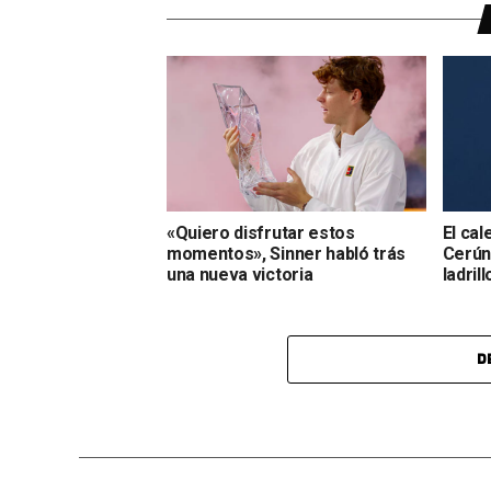
«Quiero disfrutar estos
El cal
momentos», Sinner habló trás
Cerúnd
una nueva victoria
ladrill
D