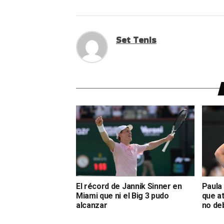
Set Tenis
El récord de Jannik Sinner en
Paula
Miami que ni el Big 3 pudo
que a
alcanzar
no deb