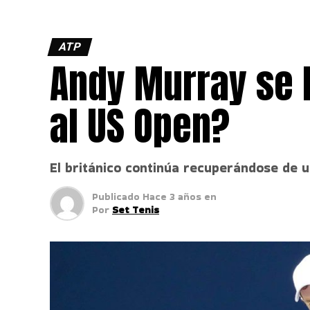
ATP
Andy Murray se b
al US Open?
El británico continúa recuperándose de 
Publicado
Hace 3 años
en
Por
Set Tenis