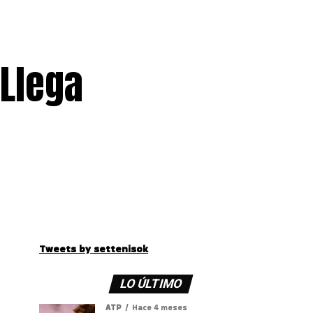
¿Llega
Tweets by settenisok
LO ÚLTIMO
ATP
Hace 4 meses