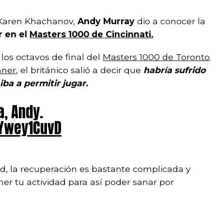
 Karen Khachanov,
Andy Murray
dio a conocer la
r en el
Masters 1000 de Cincinnati.
 los octavos de final del
Masters 1000 de Toronto
.
nner
, el británico salió a decir que
habría sufrido
ba a permitir jugar.
a, Andy.
4Ywey1CuvD
ad, la recuperación es bastante complicada y
ner tu actividad para así poder sanar por