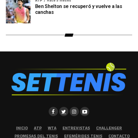
ATP
Hace 5 meses
Ben Shelton se recuperó y vuelve a las
canchas
INICIO
ATP
WTA
ENTREVISTAS
CHALLENGER
PROMESAS DEL TENIS
EFEMÉRIDES TENIS
CONTACTO