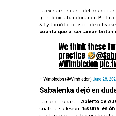
La ex número uno del mundo arras
que debió abandonar en Berlín c
5-1 y tomó la decisión de retirar
cuenta que el certamen británic
We think these two
practice
@Saba
#Wimbledon
pic.
— Wimbledon (@Wimbledon)
June 28, 20
Sabalenka dejó en dud
La campeona del
Abierto de Aus
cuál era su lesión: “
Es una lesión
sea la segunda o tercera tenista