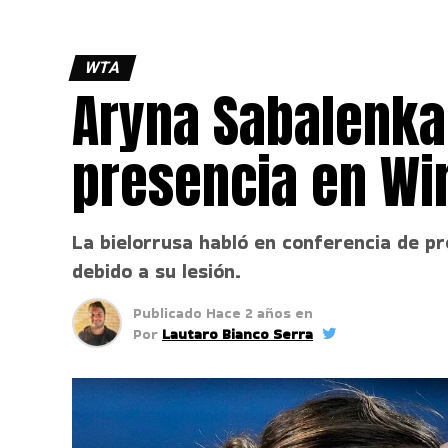
WTA
Aryna Sabalenka
presencia en W
La bielorrusa habló en conferencia de p
debido a su lesión.
Publicado
Hace 2 años
en
Por
Lautaro Bianco Serra