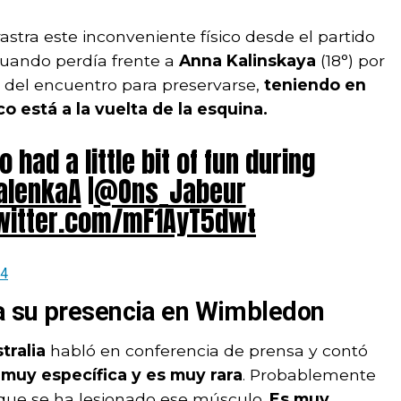
tra este inconveniente físico desde el partido
uando perdía frente a
Anna Kalinskaya
(18°) por
se del encuentro para preservarse,
teniendo en
o está a la vuelta de la esquina.
 had a little bit of fun during
lenkaA
|
@Ons_Jabeur
twitter.com/mF1AyT5dwt
24
a su presencia en Wimbledon
tralia
habló en conferencia de prensa y contó
 muy específica y es muy rara
. Probablemente
 que se ha lesionado ese músculo.
Es muy