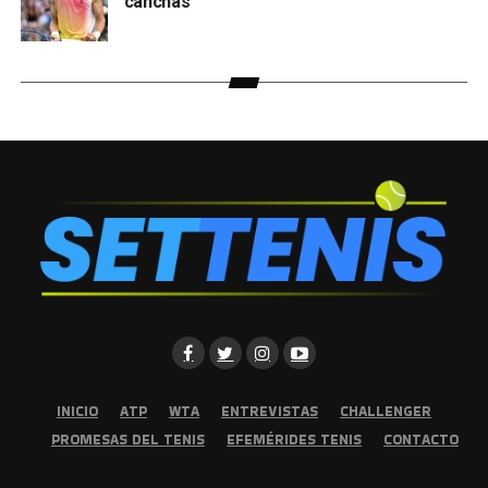
canchas
INICIO
ATP
WTA
ENTREVISTAS
CHALLENGER
PROMESAS DEL TENIS
EFEMÉRIDES TENIS
CONTACTO