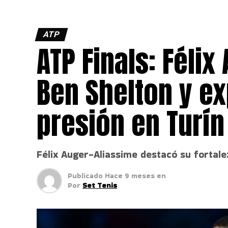
ATP
ATP Finals: Féli
Ben Shelton y ex
presión en Turín
Félix Auger-Aliassime destacó su fortale
Publicado
Hace 9 meses
en
Por
Set Tenis