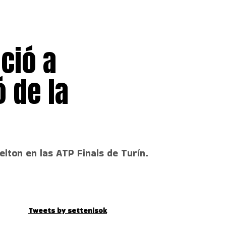
nció a
 de la
lton en las ATP Finals de Turín.
Tweets by settenisok