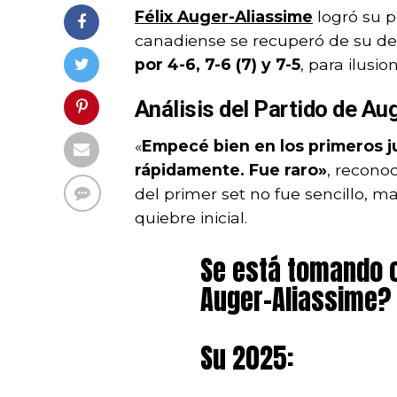
Félix Auger-Aliassime
logró su p
canadiense se recuperó de su de
por 4-6, 7-6 (7) y 7-5
, para ilusi
Análisis del Partido de A
«
Empecé bien en los primeros j
rápidamente. Fue raro»
, reconoc
del primer set no fue sencillo, m
quiebre inicial.
Se está tomando c
Auger-Aliassime?
Su 2025: