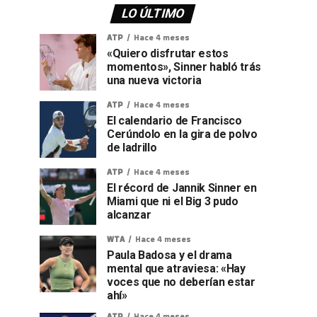
LO ÚLTIMO
ATP
Hace 4 meses
«Quiero disfrutar estos
momentos», Sinner habló trás
una nueva victoria
ATP
Hace 4 meses
El calendario de Francisco
Cerúndolo en la gira de polvo
de ladrillo
ATP
Hace 4 meses
El récord de Jannik Sinner en
Miami que ni el Big 3 pudo
alcanzar
WTA
Hace 4 meses
Paula Badosa y el drama
mental que atraviesa: «Hay
voces que no deberían estar
ahí»
ATP
Hace 4 meses