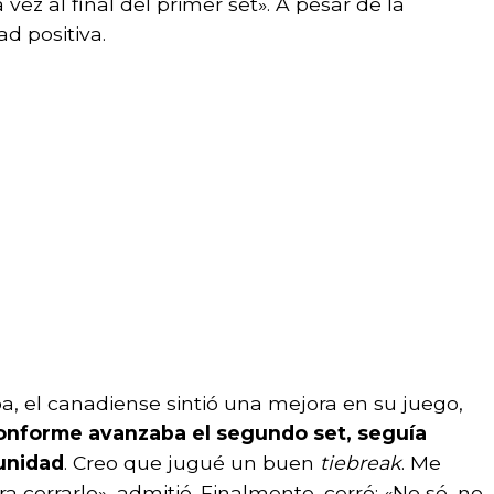
vez al final del primer set». A pesar de la
d positiva.
, el canadiense sintió una mejora en su juego,
onforme avanzaba el segundo set, seguía
unidad
. Creo que jugué un buen
tiebreak
. Me
a cerrarlo», admitió. Finalmente, cerró: «No sé, no