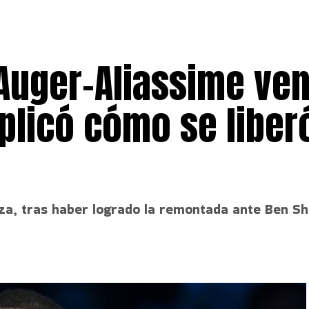
x Auger-Aliassime ve
plicó cómo se liberó
za, tras haber logrado la remontada ante Ben She