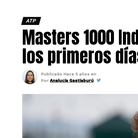
ATP
Masters 1000 Ind
los primeros dí
Publicado
Hace 5 años
en
Por
Analucía Gastiaburú