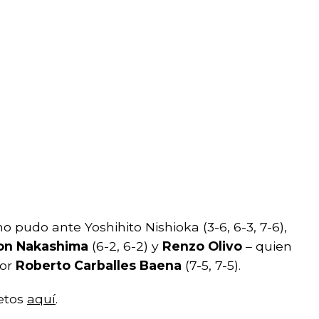
o pudo ante Yoshihito Nishioka (3-6, 6-3, 7-6),
on Nakashima
(6-2, 6-2) y
Renzo Olivo
– quien
por
Roberto Carballes Baena
(7-5, 7-5).
etos
aquí
.