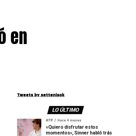
ó en
Tweets by settenisok
LO ÚLTIMO
ATP
Hace 4 meses
«Quiero disfrutar estos
momentos», Sinner habló trás