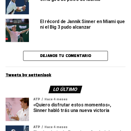
El récord de Jannik Sinner en Miami que
ni el Big 3 pudo alcanzar
DEJANOS TU COMENTARIO
Tweets by settenisok
LO ÚLTIMO
ATP
Hace 4 meses
«Quiero disfrutar estos momentos»,
Sinner habló trás una nueva victoria
ATP
Hace 4 meses