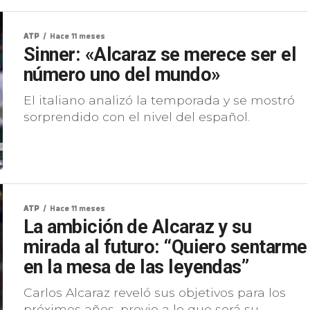
ATP
Hace 11 meses
Sinner: «Alcaraz se merece ser el
número uno del mundo»
El italiano analizó la temporada y se mostró
sorprendido con el nivel del español.
ATP
Hace 11 meses
La ambición de Alcaraz y su
mirada al futuro: “Quiero sentarme
en la mesa de las leyendas”
Carlos Alcaraz reveló sus objetivos para los
próximos años, previo a lo que será su