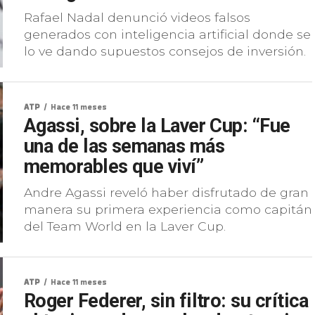
Rafael Nadal denunció videos falsos
generados con inteligencia artificial donde se
lo ve dando supuestos consejos de inversión.
ATP
Hace 11 meses
Agassi, sobre la Laver Cup: “Fue
una de las semanas más
memorables que viví”
Andre Agassi reveló haber disfrutado de gran
manera su primera experiencia como capitán
del Team World en la Laver Cup.
ATP
Hace 11 meses
Roger Federer, sin filtro: su crítica