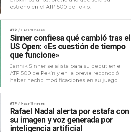
estreno en el ATP 500 de Tokio.
ATP
Hace 11 meses
Sinner confiesa qué cambió tras el
US Open: «Es cuestión de tiempo
que funcione»
Jannik Sinner se alista para su debut en el
ATP 500 de Pekín y en la previa reconoció
haber hecho modificaciones en su juego.
ATP
Hace 11 meses
Rafael Nadal alerta por estafa con
su imagen y voz generada por
inteligencia artificial