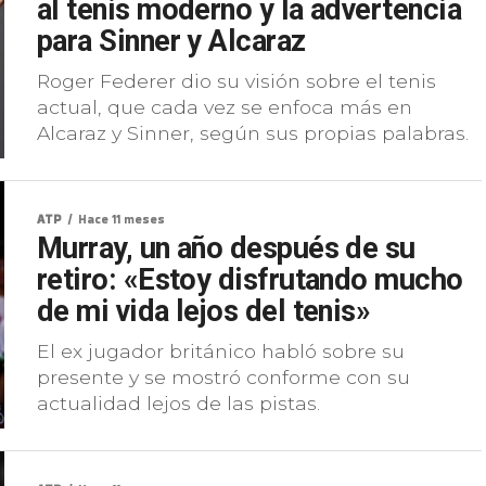
al tenis moderno y la advertencia
para Sinner y Alcaraz
Roger Federer dio su visión sobre el tenis
actual, que cada vez se enfoca más en
Alcaraz y Sinner, según sus propias palabras.
ATP
Hace 11 meses
Murray, un año después de su
retiro: «Estoy disfrutando mucho
de mi vida lejos del tenis»
El ex jugador británico habló sobre su
presente y se mostró conforme con su
actualidad lejos de las pistas.