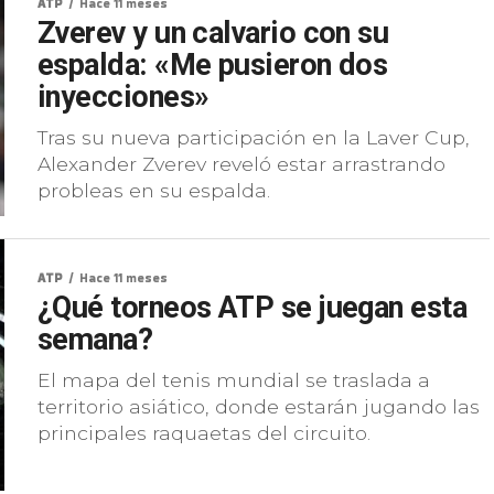
ATP
Hace 11 meses
Zverev y un calvario con su
espalda: «Me pusieron dos
inyecciones»
Tras su nueva participación en la Laver Cup,
Alexander Zverev reveló estar arrastrando
probleas en su espalda.
ATP
Hace 11 meses
¿Qué torneos ATP se juegan esta
semana?
El mapa del tenis mundial se traslada a
territorio asiático, donde estarán jugando las
principales raquaetas del circuito.