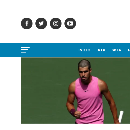
INICIO
ATP
WTA