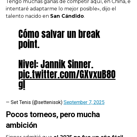
Tengo muchas ganas de competir aquí, en China, e
intentaré adaptarme lo mejor posible», dijo el
talento nacido en
San Cándido
.
Cómo salvar un break
point.
Nivel: Jannik Sinner.
pic.twitter.com/GXvxuB8O
gl
— Set Tenis (@settenisok)
September 7, 2025
Pocos torneos, pero mucha
ambición