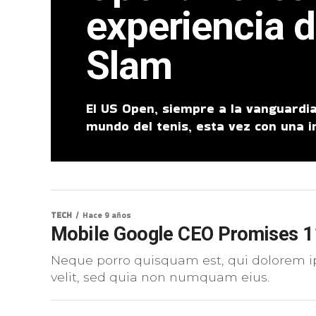
experiencia d
Slam
El US Open, siempre a la vanguardia
mundo del tenis, esta vez con una i
TECH
Hace 9 años
Mobile Google CEO Promises 1
Neque porro quisquam est, qui dolorem ip
velit, sed quia non numquam eius.