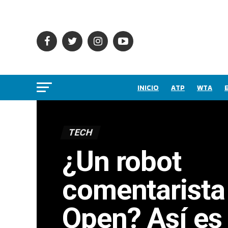
INICIO
ATP
WTA
TECH
¿Un robot
comentarista
Open? Así es