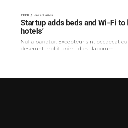
TECH
Hace 9 años
Startup adds beds and Wi-Fi to 
hotels’
Nulla pariatur. Excepteur sint occaecat cu
deserunt mollit anim id est laborum.