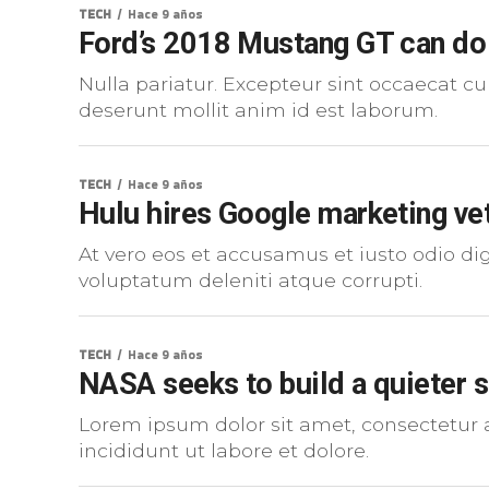
TECH
Hace 9 años
Ford’s 2018 Mustang GT can do
Nulla pariatur. Excepteur sint occaecat cu
deserunt mollit anim id est laborum.
TECH
Hace 9 años
Hulu hires Google marketing ve
At vero eos et accusamus et iusto odio d
voluptatum deleniti atque corrupti.
TECH
Hace 9 años
NASA seeks to build a quieter s
Lorem ipsum dolor sit amet, consectetur 
incididunt ut labore et dolore.