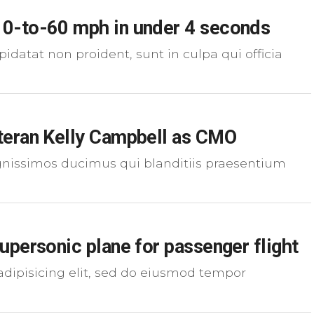
 0-to-60 mph in under 4 seconds
pidatat non proident, sunt in culpa qui officia
teran Kelly Campbell as CMO
ignissimos ducimus qui blanditiis praesentium
upersonic plane for passenger flight
adipisicing elit, sed do eiusmod tempor