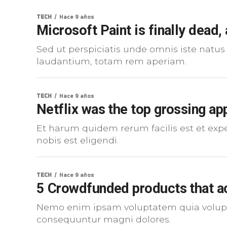
TECH
Hace 9 años
Microsoft Paint is finally dead, 
Sed ut perspiciatis unde omnis iste natu
laudantium, totam rem aperiam.
TECH
Hace 9 años
Netflix was the top grossing ap
Et harum quidem rerum facilis est et expe
nobis est eligendi.
TECH
Hace 9 años
5 Crowdfunded products that ac
Nemo enim ipsam voluptatem quia voluptas
consequuntur magni dolores.