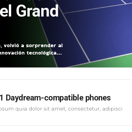
el Grand
, volvió a sorprender al
nnovación tecnológica...
1 Daydream-compatible phones
sum quia dolor sit amet, consectetur, adipisci