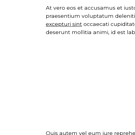
At vero eos et accusamus et iust
praesentium voluptatum deleniti
excepturi sint
occaecati cupiditate
deserunt mollitia animi, id est l
Quis autem vel eum iure reprehen