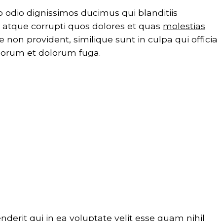
o odio dignissimos ducimus qui blanditiis
 atque corrupti quos dolores et quas
molestias
 non provident, similique sunt in culpa qui officia
aborum et dolorum fuga.
derit qui in ea voluptate velit esse quam nihil