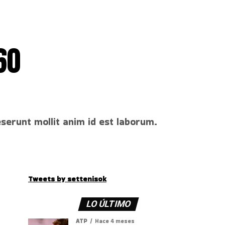
60
eserunt mollit anim id est laborum.
Tweets by settenisok
LO ÚLTIMO
ATP
Hace 4 meses