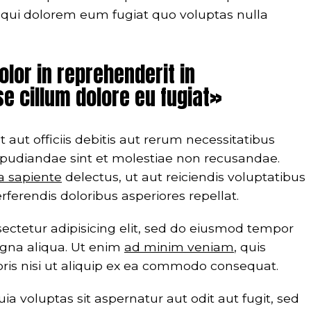
 qui dolorem eum fugiat quo voluptas nulla
olor in reprehenderit in
se cillum dolore eu fugiat»
t officiis debitis aut rerum necessitatibus
epudiandae sint et molestiae non recusandae.
a sapiente
delectus, ut aut reiciendis voluptatibus
ferendis doloribus asperiores repellat.
ectetur adipisicing elit, sed do eiusmod tempor
agna aliqua. Ut enim
ad minim veniam
, quis
oris nisi ut aliquip ex ea commodo consequat.
voluptas sit aspernatur aut odit aut fugit, sed