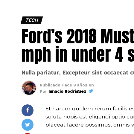
TECH
Ford’s 2018 Must
mph in under 4 
Nulla pariatur. Excepteur sint occaecat c
Publicado
Hace 9 años
en
Por
Ignacio Rodriguez
Et harum quidem rerum facilis es
soluta nobis est eligendi optio
placeat facere possimus, omnis 