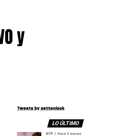
VO y
Tweets by settenisok
LO ÚLTIMO
ATP
Hace 4 meses