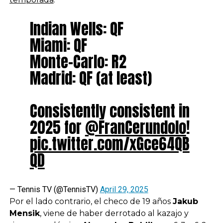
Indian Wells: QF
Miami: QF
Monte-Carlo: R2
Madrid: QF (at least)
Consistently consistent in
2025 for
@FranCerundolo
!
pic.twitter.com/xGce64QB
QD
— Tennis TV (@TennisTV)
April 29, 2025
Por el lado contrario, el checo de 19 años
Jakub
Mensik
, viene de haber derrotado al kazajo y