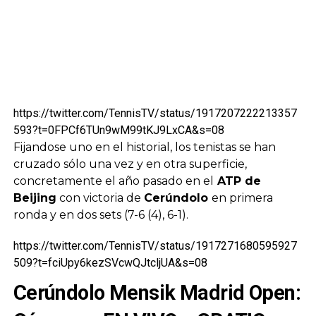
https://twitter.com/TennisTV/status/1917207222213357
593?t=0FPCf6TUn9wM99tKJ9LxCA&s=08
Fijandose uno en el historial, los tenistas se han
cruzado sólo una vez y en otra superficie,
concretamente el año pasado en el
ATP de
Beijing
con victoria de
Cerúndolo
en primera
ronda y en dos sets (7-6 (4), 6-1).
https://twitter.com/TennisTV/status/1917271680595927
509?t=fciUpy6kezSVcwQJtcljUA&s=08
Cerúndolo Mensik Madrid Open: