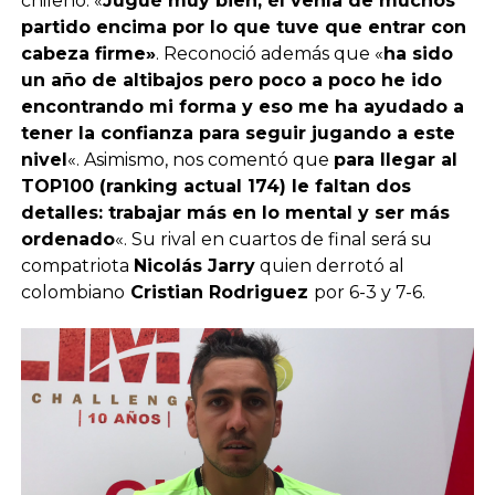
chileno: «
Jugué muy bien, él venía de muchos
partido encima por lo que tuve que entrar con
cabeza firme»
. Reconoció además que «
ha sido
un año de altibajos pero poco a poco he ido
encontrando mi forma y eso me ha ayudado a
tener la confianza para seguir jugando a este
nivel
«. Asimismo, nos comentó que
para llegar al
TOP100 (ranking actual 174) le faltan dos
detalles: trabajar más en lo mental y ser más
ordenado
«. Su rival en cuartos de final será su
compatriota
Nicolás Jarry
quien derrotó al
colombiano
Cristian Rodriguez
por 6-3 y 7-6.