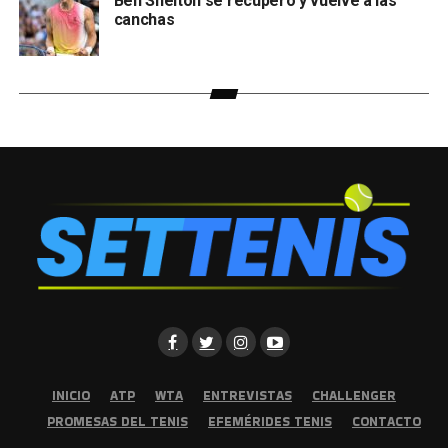
Ben Shelton se recuperó y vuelve a las
canchas
INICIO
ATP
WTA
ENTREVISTAS
CHALLENGER
PROMESAS DEL TENIS
EFEMÉRIDES TENIS
CONTACTO