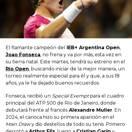
El flamante campeón del
IEB+ Argentina Open
,
Joao Fonseca
, no frena y va por más, esta vez en
su tierra natal. Este martes, tendrá su estreno en el
Río Open
, buscando iniciar de la mejor manera, un
torneo realmente especial para él y que, a sus 18
años, ya le ha dejado buenos recuerdos.
Fonseca, recibió un
Special Exempt
para el cuadro
principal del ATP 500 de Río de Janeiro, donde
debutará frente al francés
Alexandre Muller
. En
2024, el carioca hizo su primera aparición en el
Main Draw
y dio destellos de todo su tenis. Primero
derrotó a
Arthur Fils
, luego a
Cristian Garin
y