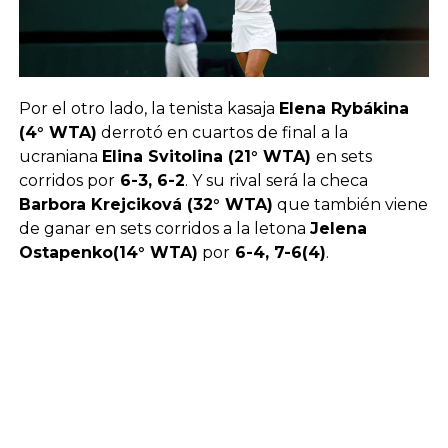
Por el otro lado, la tenista kasaja
Elena Rybákina
(4° WTA)
derrotó en cuartos de final a la
ucraniana
Elina Svitolina (21° WTA)
en sets
corridos por
6-3, 6-2
. Y su rival será la checa
Barbora Krejciková (32° WTA)
que también viene
de ganar en sets corridos a la letona
Jelena
Ostapenko(14° WTA)
por
6-4, 7-6(4)
.