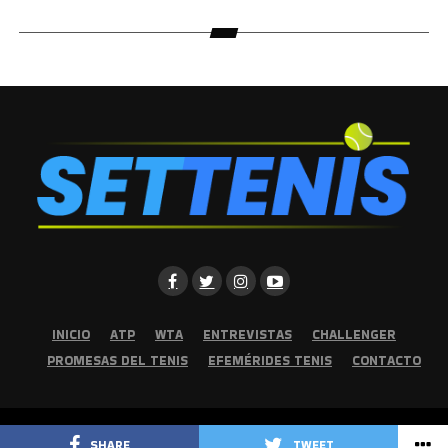
INICIO
ATP
WTA
ENTREVISTAS
CHALLENGER
PROMESAS DEL TENIS
EFEMÉRIDES TENIS
CONTACTO
Copyright © 2026 | Set Tenis | Todos los derechos reservados
SHARE
TWEET