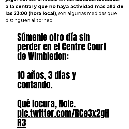
a la central
y
que no haya actividad más allá de
las 23:00 (hora local)
, son algunas medidas que
distinguen al torneo.
Súmenle otro día sin
perder en el Centre Court
de Wimbledon:
10 años, 3 días y
contando.
Qué locura, Nole.
pic.twitter.com/RCe3x2gH
R3