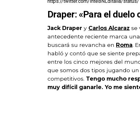
https://twitter.com/InteBNLdItalia/sta
Draper: «Para el duelo
Jack Draper
y
Carlos Alcaraz
se 
antecedente reciente marca una v
buscará su revancha en
Roma
. 
habló y contó que se siente pre
entre los cinco mejores del mundo
que somos dos tipos jugando un g
competitivos.
Tengo mucho respet
muy difícil ganarle. Yo me sien