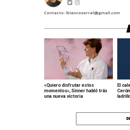
Contacto: lbiancoserra1@gmail.com
«Quiero disfrutar estos
El cal
momentos», Sinner habló trás
Cerúnd
una nueva victoria
ladrill
D