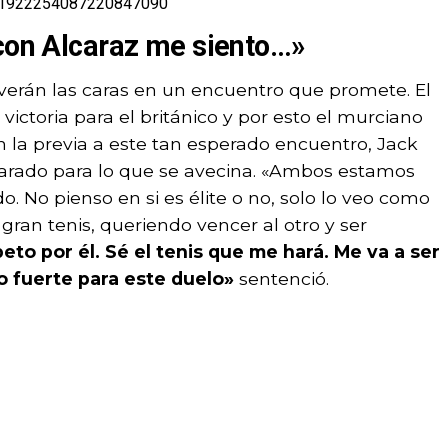
tus/1922254087220847090
 con Alcaraz me siento…»
verán las caras en un encuentro que promete. El
ictoria para el británico y por esto el murciano
En la previa a este tan esperado encuentro, Jack
parado para lo que se avecina. «Ambos estamos
. No pienso en si es élite o no, solo lo veo como
ran tenis, queriendo vencer al otro y ser
o por él. Sé el tenis que me hará. Me va a ser
to fuerte para este duelo»
sentenció.