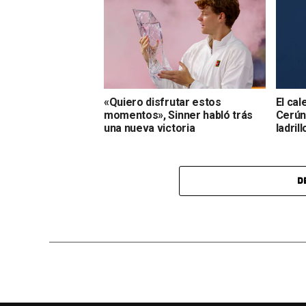
«Quiero disfrutar estos
El cal
momentos», Sinner habló trás
Cerúnd
una nueva victoria
ladrill
D