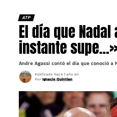
ATP
El día que Nadal
instante supe…
Andre Agassi contó el día que conoció a 
Publicado
Hace 1 año
en
Por
Ignacio Quintian