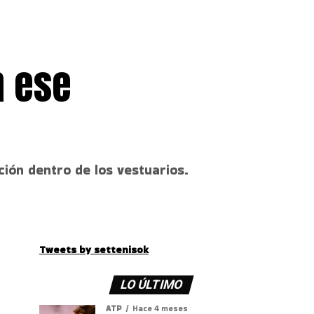
n ese
ión dentro de los vestuarios.
Tweets by settenisok
LO ÚLTIMO
ATP
Hace 4 meses