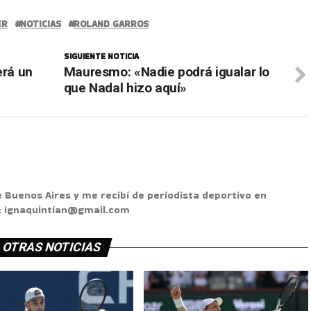
ER
NOTICIAS
ROLAND GARROS
SIGUIENTE NOTICIA
erá un
Mauresmo: «Nadie podrá igualar lo
que Nadal hizo aquí»
e Buenos Aires y me recibí de periodista deportivo en
s: ignaquintian@gmail.com
OTRAS NOTICIAS