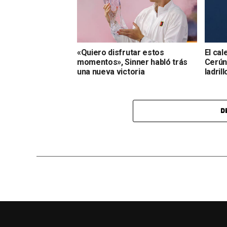
«Quiero disfrutar estos
El cal
momentos», Sinner habló trás
Cerúnd
una nueva victoria
ladrill
D