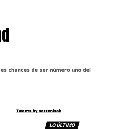
nd
ndes chances de ser número uno del
Tweets by settenisok
LO ÚLTIMO