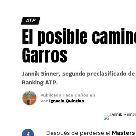
ATP
El posible camin
Garros
Jannik Sinner, segundo preclasificado d
Ranking ATP.
Publicado
Hace 2 años
en
Por
Ignacio Quintian
Después de perderse el
Masters