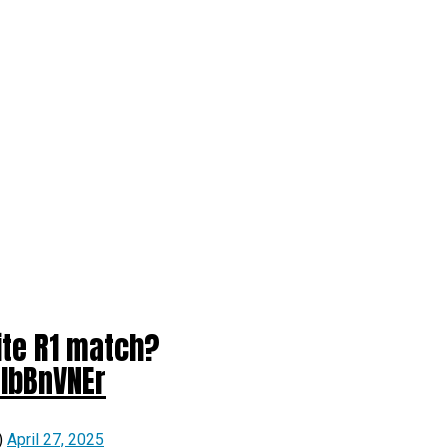
ite R1 match?
0IbBnVNEr
)
April 27, 2025