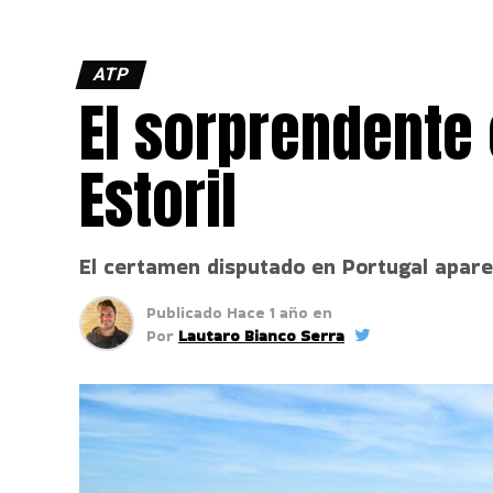
ATP
El sorprendente 
Estoril
El certamen disputado en Portugal apare
Publicado
Hace 1 año
en
Por
Lautaro Bianco Serra