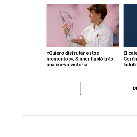
«Quiero disfrutar estos
El cal
momentos», Sinner habló trás
Cerúnd
una nueva victoria
ladrill
D