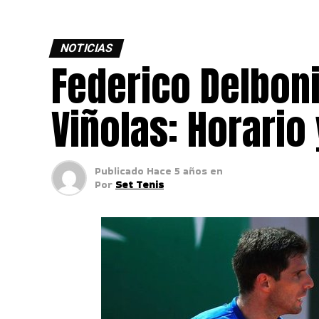
NOTICIAS
Federico Delboni
Viñolas: Horario
Publicado
Hace 5 años
en
Por
Set Tenis