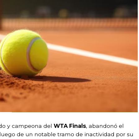
ndo y campeona del
WTA Finals
, abandonó el
 luego de un notable tramo de inactividad por su