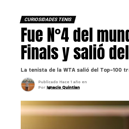
CURIOSIDADES TENIS
Fue N°4 del mun
Finals y salió de
La tenista de la WTA salió del Top-100 tr
Publicado
Hace 1 año
en
Por
Ignacio Quintian