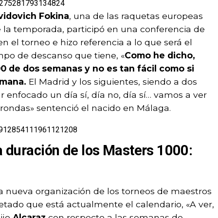
914275281793134824
vidovich Fokina
, una de las raquetas europeas
e la temporada, participó en una conferencia de
n el torneo e hizo referencia a lo que será el
mpo de descanso que tiene, «
Como he dicho,
0 de dos semanas y no es tan fácil como si
emana.
El Madrid y los siguientes, siendo a dos
 enfocado un día sí, día no, día sí… vamos a ver
rondas» sentenció el nacido en Málaga.
/1912854111961121208
va duración de los Masters 1000:
a nueva organización de los torneos de maestros
retado que está actualmente el calendario, «A ver,
ijo
Alcaraz
con respecto a las semanas de