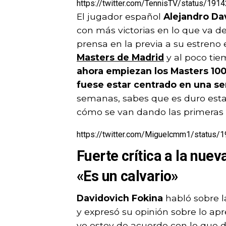
https://twitter.com/TennisTV/status/1
El jugador español
Alejandro Da
con más victorias en lo que va d
prensa en la previa a su estreno e
Masters de Madrid
y al poco tie
ahora empiezan los Masters 100
fuese estar centrado en una s
semanas, sabes que es duro estar
cómo se van dando las primeras 
https://twitter.com/Miguelcmm1/status
Fuerte crítica a la nue
«Es un calvario»
Davidovich Fokina
habló sobre l
y expresó su opinión sobre lo ap
yo estoy de acuerdo con lo que d