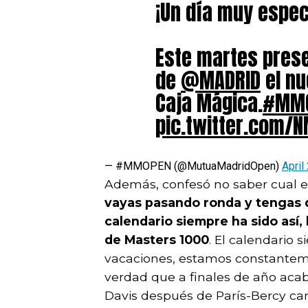
¡Un día muy espec
Este martes pres
de
@MADRID
el nu
Caja Mágica.
#MM
pic.twitter.com/
— #MMOPEN (@MutuaMadridOpen)
April
Además, confesó no saber cual es
vayas pasando ronda y tengas q
calendario siempre ha sido así
de Masters 1000
. El calendario
vacaciones, estamos constanteme
verdad que a finales de año aca
Davis después de París-Bercy can