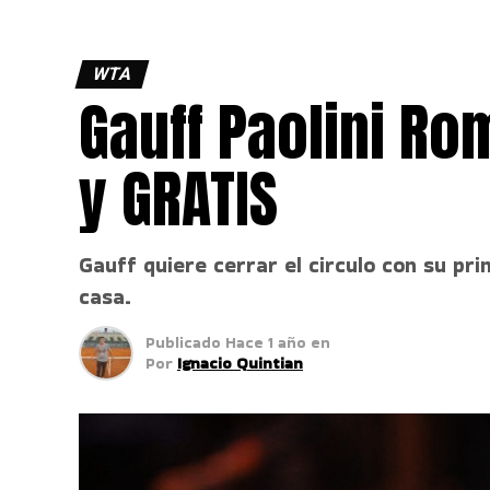
WTA
Gauff Paolini Ro
y GRATIS
Gauff quiere cerrar el circulo con su pr
casa.
Publicado
Hace 1 año
en
Por
Ignacio Quintian