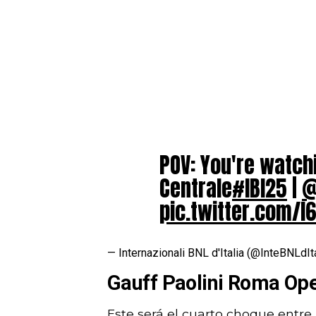
POV: You're watchi
Centrale
#IBI25
|
@
pic.twitter.com/l
— Internazionali BNL d'Italia (@InteBNLdIt
Gauff Paolini Roma Op
Este será el cuarto choque entre 