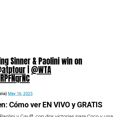
ng Sinner & Paolini win on
atptour
|
@WTA
6RPFNqrNC
alia)
May 16, 2025
en: Cómo ver EN VIVO y GRATIS
Paolini y Gauff, con dos victorias para Coco y una