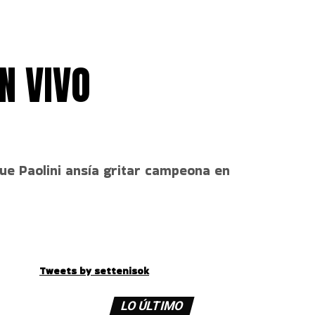
N VIVO
que Paolini ansía gritar campeona en
Tweets by settenisok
LO ÚLTIMO