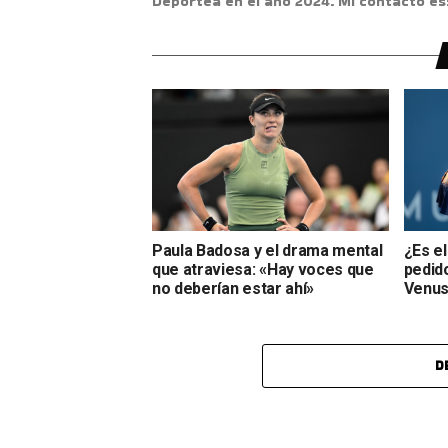
Deportea en el año 2024. Mi contacto e
Paula Badosa y el drama mental
¿Es el
que atraviesa: «Hay voces que
pedid
no deberían estar ahí»
Venus
D