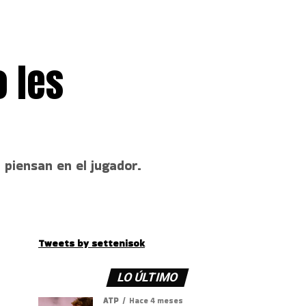
o les
piensan en el jugador.
Tweets by settenisok
LO ÚLTIMO
ATP
Hace 4 meses