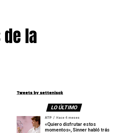
 de la
Tweets by settenisok
LO ÚLTIMO
ATP
Hace 4 meses
«Quiero disfrutar estos
momentos», Sinner habló trás