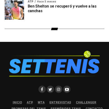
ATP
Hace 5 meses
Ben Shelton se recuperó y vuelve a las
canchas
INICIO
ATP
WTA
ENTREVISTAS
CHALLENGER
PROMESAS DEL TENIS
EFEMÉRIDES TENIS
CONTACTO