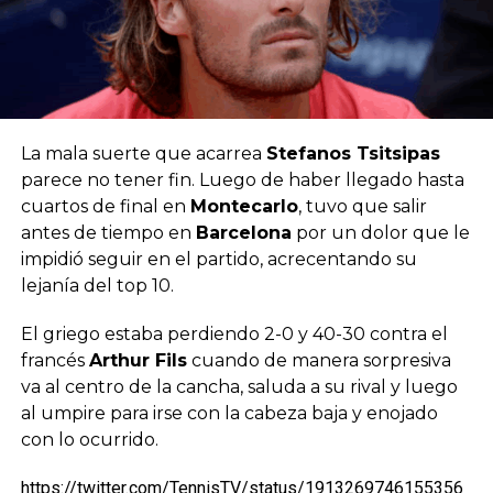
La mala suerte que acarrea
Stefanos Tsitsipas
parece no tener fin. Luego de haber llegado hasta
cuartos de final en
Montecarlo
, tuvo que salir
antes de tiempo en
Barcelona
por un dolor que le
impidió seguir en el partido, acrecentando su
lejanía del top 10.
El griego estaba perdiendo 2-0 y 40-30 contra el
francés
Arthur Fils
cuando de manera sorpresiva
va al centro de la cancha, saluda a su rival y luego
al umpire para irse con la cabeza baja y enojado
con lo ocurrido.
https://twitter.com/TennisTV/status/1913269746155356