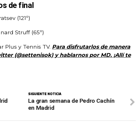
s de final
atsev (121º)
nnard Struff (65º)
r Plus y Tennis TV.
Para disfrutarlos de manera
tter (@settenisok) y hablarnos por MD. ¡Allí te
SIGUIENTE NOTICIA
rid
La gran semana de Pedro Cachín
en Madrid