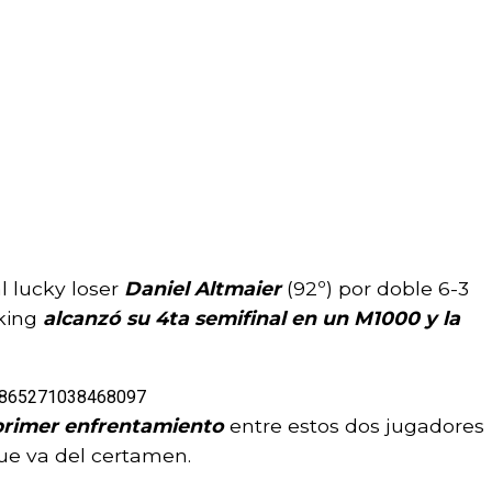
al lucky loser
Daniel Altmaier
(92º) por doble 6-3
nking
alcanzó su 4ta semifinal en un M1000 y la
653865271038468097
primer enfrentamiento
entre estos dos jugadores
ue va del certamen.