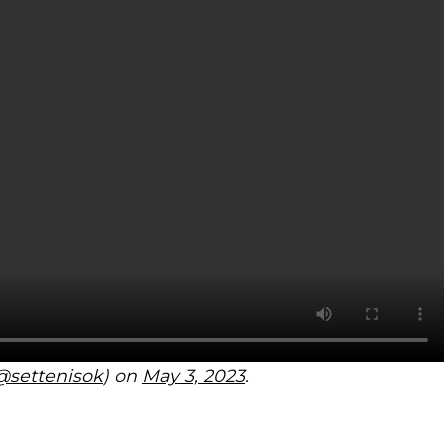
@settenisok
) on
May 3, 2023
.