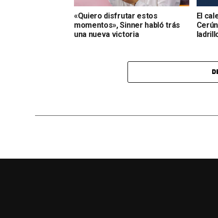
«Quiero disfrutar estos
El cal
momentos», Sinner habló trás
Cerúnd
una nueva victoria
ladrill
D