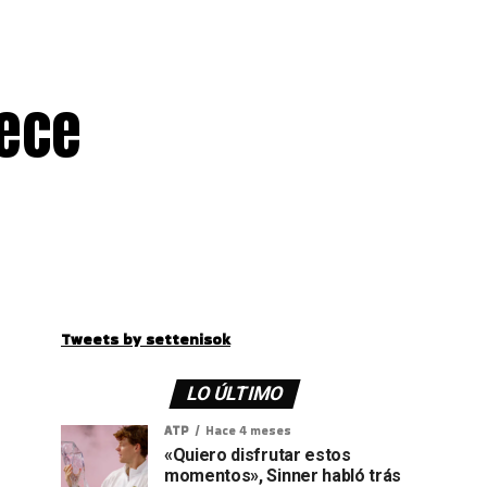
rece
Tweets by settenisok
LO ÚLTIMO
ATP
Hace 4 meses
«Quiero disfrutar estos
momentos», Sinner habló trás