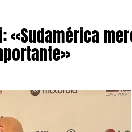
ni: «Sudamérica me
importante»